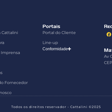
Portais
Re
 Cattalini
Portal do Cliente
ura
Line-up
Conformidade
Mat
e Imprensa
Av C
CEP
as
 do Fornecedor
onosco
Todos os direitos reservador - Cattalini ©2025