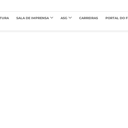
TURA
SALA DE IMPRENSA
ASG
CARREIRAS
PORTAL DO 
REGULATÓRIO
 nossos procedimentos e regulamentos para melhor at