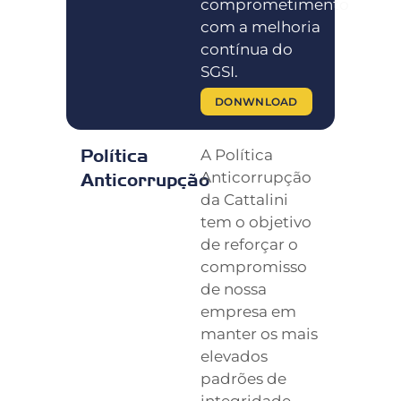
comprometimento
com a melhoria
contínua do
SGSI.
DONWNLOAD
Política
A Política
Anticorrupção
Anticorrupção
da Cattalini
tem o objetivo
de reforçar o
compromisso
de nossa
empresa em
manter os mais
elevados
padrões de
integridade,