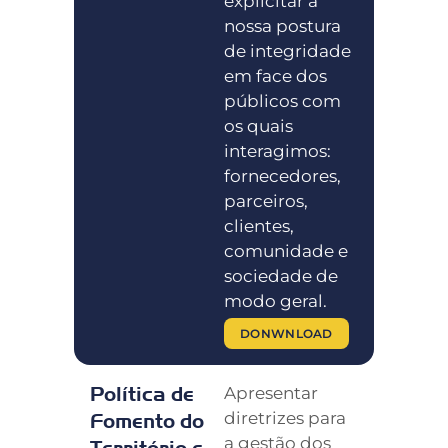
explicitar a
nossa postura
de integridade
em face dos
públicos com
os quais
interagimos:
fornecedores,
parceiros,
clientes,
comunidade e
sociedade de
modo geral.
DONWNLOAD
Política de
Apresentar
diretrizes para
Fomento do
a gestão dos
Território e