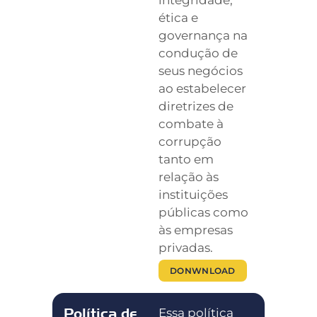
ética e
governança na
condução de
seus negócios
ao estabelecer
diretrizes de
combate à
corrupção
tanto em
relação às
instituições
públicas como
às empresas
privadas.
DONWNLOAD
Política de
Essa política