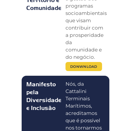
programas
Comunidade
socioambientais
que visam
contribuir com
a prosperidade
da
comunidade e
do negócio.
DONWNLOAD
Manifesto
Nós, da
Cattalini
pela
Terminais
Diversidade
Marítimos,
e Inclusão
acreditamos
que é possível
nos tornarmos