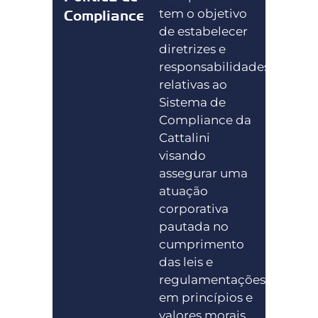
tem o objetivo
Compliance
de estabelecer
diretrizes e
responsabilidades
relativas ao
Sistema de
Compliance da
Cattalini
visando
assegurar uma
atuação
corporativa
pautada no
cumprimento
das leis e
regulamentações,
em princípios e
valores morais