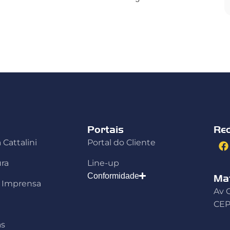
Portais
Re
 Cattalini
Portal do Cliente
ura
Line-up
Conformidade
Mat
e Imprensa
Av C
CEP
as