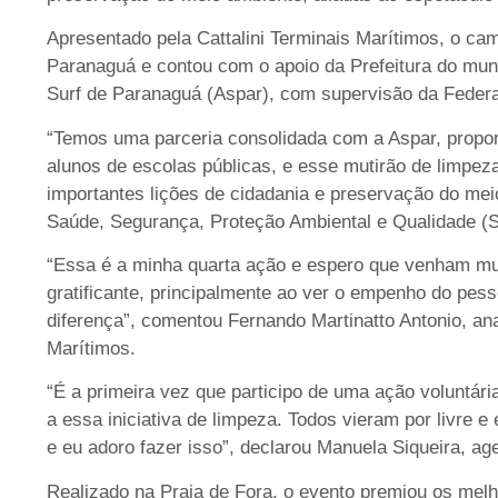
Apresentado pela Cattalini Terminais Marítimos, o c
Paranaguá e contou com o apoio da Prefeitura do muni
Surf de Paranaguá (Aspar), com supervisão da Feder
“Temos uma parceria consolidada com a Aspar, propor
alunos de escolas públicas, e esse mutirão de limpeza
importantes lições de cidadania e preservação do mei
Saúde, Segurança, Proteção Ambiental e Qualidade (S
“Essa é a minha quarta ação e espero que venham muit
gratificante, principalmente ao ver o empenho do pess
diferença”, comentou Fernando Martinatto Antonio, ana
Marítimos.
“É a primeira vez que participo de uma ação voluntári
a essa iniciativa de limpeza. Todos vieram por livre
e eu adoro fazer isso”, declarou Manuela Siqueira, ag
Realizado na Praia de Fora, o evento premiou os mel