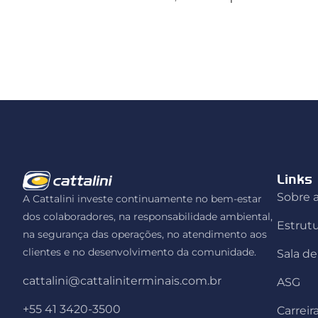
Links
Sobre a
A Cattalini investe continuamente no bem-estar
dos colaboradores, na responsabilidade ambiental,
Estrut
na segurança das operações, no atendimento aos
clientes e no desenvolvimento da comunidade.
Sala d
cattalini@cattaliniterminais.com.br
ASG
+55 41 3420-3500
Carreir