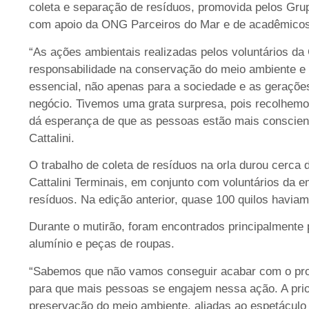
coleta e separação de resíduos, promovida pelos Gru
com apoio da ONG Parceiros do Mar e de acadêmicos
“As ações ambientais realizadas pelos voluntários da 
responsabilidade na conservação do meio ambiente e 
essencial, não apenas para a sociedade e as geraçõe
negócio. Tivemos uma grata surpresa, pois recolhemo
dá esperança de que as pessoas estão mais consciente
Cattalini.
O trabalho de coleta de resíduos na orla durou cerca 
Cattalini Terminais, em conjunto com voluntários da 
resíduos. Na edição anterior, quase 100 quilos haviam 
Durante o mutirão, foram encontrados principalmente pe
alumínio e peças de roupas.
“Sabemos que não vamos conseguir acabar com o pr
para que mais pessoas se engajem nessa ação. A prio
preservação do meio ambiente, aliadas ao espetáculo d