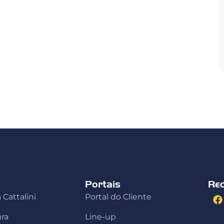
Portais
Re
 Cattalini
Portal do Cliente
ura
Line-up