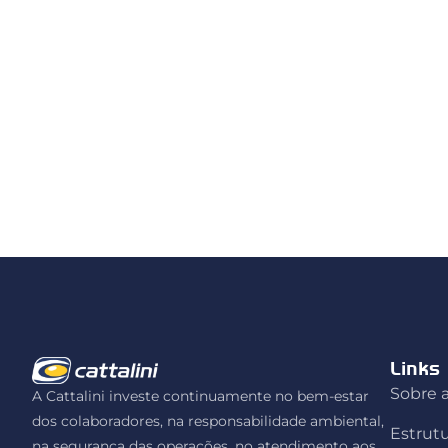
Links
Sobre a
A Cattalini investe continuamente no bem-estar
dos colaboradores, na responsabilidade ambiental,
Estrut
na segurança das operações, no atendimento aos